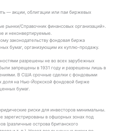
ть — акции, облигации или паи биржевых
ые рынки/Справочник финансовых организаций».
е и неконвертируемые.
ому законодательству фондовая биржа
нных бумаг, организующим их куплю-продажу.
ностями разрешены не во всех зарубежных
 были запрещены в 1931 году и разрешены лишь в
ениями. В США срочные сделки с фондовыми
х доля на Нью-Йоркской фондовой бирже
ценных бумаг.
юридические риски для инвесторов минимальны.
ые зарегистрированы в офшорных зонах под
ов (различные острова британского
рова и т. п.). Несет все рыночные риски по