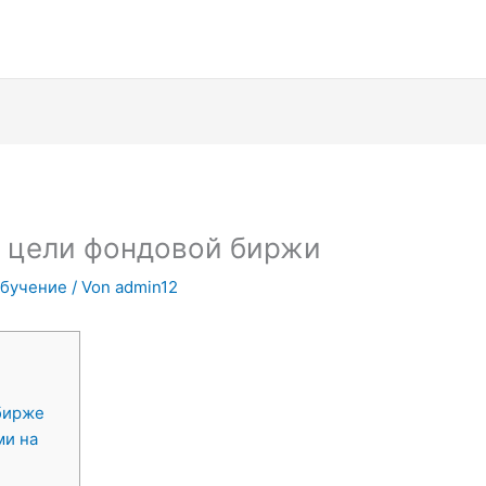
и цели фондовой биржи
Обучение
/ Von
admin12
бирже
ми на