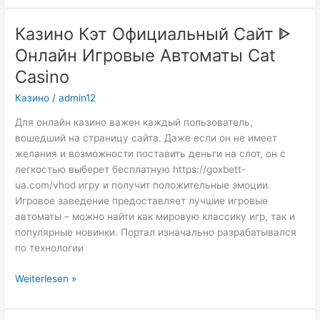
Cube
В
Казино Кэт Официальный Сайт ᐈ
Казино
Україні
Кэт
Онлайн Игровые Автоматы Cat
Официальный
Casino
Сайт
ᐈ
Казино
/
admin12
Онлайн
Для онлайн казино важен каждый пользователь,
Игровые
вошедший на страницу сайта. Даже если он не имеет
Автоматы
желания и возможности поставить деньги на слот, он с
Cat
легкостью выберет бесплатную https://goxbett-
Casino
ua.com/vhod игру и получит положительные эмоции.
Игровое заведение предоставляет лучшие игровые
автоматы – можно найти как мировую классику игр, так и
популярные новинки. Портал изначально разрабатывался
по технологии
Weiterlesen »