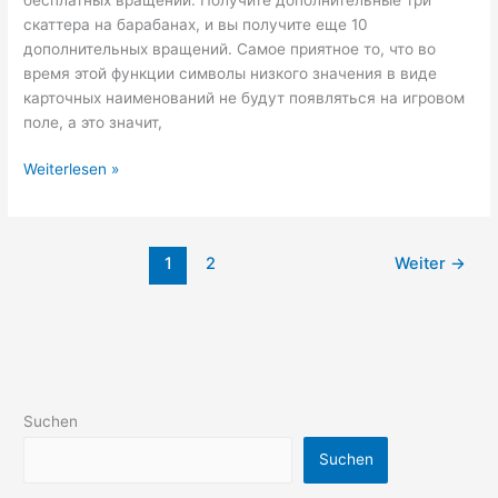
скаттера на барабанах, и вы получите еще 10
дополнительных вращений. Самое приятное то, что во
время этой функции символы низкого значения в виде
карточных наименований не будут появляться на игровом
поле, а это значит,
Weiterlesen »
1
2
Weiter
→
Suchen
Suchen