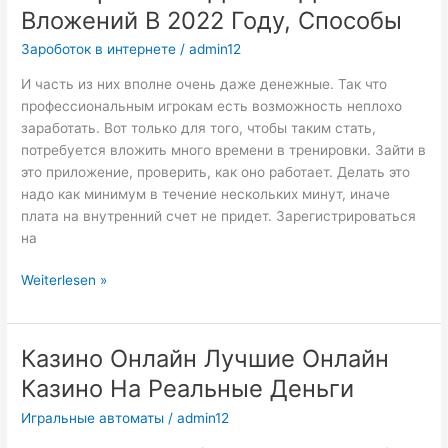
Заработать
Вложений В 2022 Году, Способы
Деньги
Зароботок в интернете
/
admin12
Дома
Без
И часть из них вполне очень даже денежные. Так что
Вложений
профессиональным игрокам есть возможность неплохо
В
заработать. Вот только для того, чтобы таким стать,
2022
потребуется вложить много времени в тренировки. Зайти в
Году,
это приложение, проверить, как оно работает. Делать это
Способы
надо как минимум в течение нескольких минут, иначе
плата на внутренний счет не придет. Зарегистрироваться
на
Weiterlesen »
Казино Онлайн Лучшие Онлайн
Казино
Онлайн
Казино На Реальные Деньги
Лучшие
Игральные автоматы
/
admin12
Онлайн
Казино