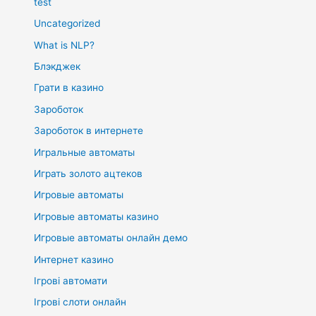
test
Uncategorized
What is NLP?
Блэкджек
Грати в казино
Зароботок
Зароботок в интернете
Игральные автоматы
Играть золото ацтеков
Игровые автоматы
Игровые автоматы казино
Игровые автоматы онлайн демо
Интернет казино
Ігрові автомати
Ігрові слоти онлайн