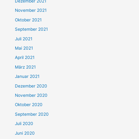
Dezember 2021
November 2021
Oktober 2021
September 2021
Juli 2021
Mai 2021
April 2021
März 2021
Januar 2021
Dezember 2020
November 2020
Oktober 2020
September 2020
Juli 2020
Juni 2020