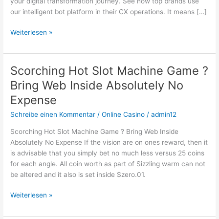
your digital transformation journey. See how top brands use
our intelligent bot platform in their CX operations. It means […]
Weiterlesen »
Scorching Hot Slot Machine Game ?
Scorching
Hot
Bring Web Inside Absolutely No
Slot
Expense
Machine
Game
Schreibe einen Kommentar
/
Online Casino
/
admin12
?
Scorching Hot Slot Machine Game ? Bring Web Inside
Bring
Absolutely No Expense If the vision are on ones reward, then it
Web
is advisable that you simply bet no much less versus 25 coins
Inside
for each angle. All coin worth as part of Sizzling warm can not
Absolutely
be altered and it also is set inside $zero.01.
No
Expense
Weiterlesen »