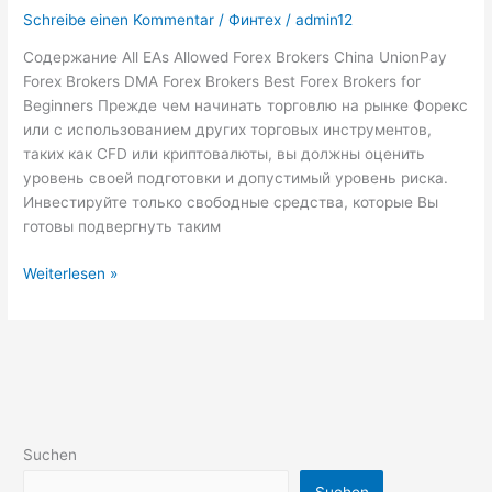
FOREX
Schreibe einen Kommentar
/
Финтех
/
admin12
брокеры
Содержание All EAs Allowed Forex Brokers China UnionPay
для
Forex Brokers DMA Forex Brokers Best Forex Brokers for
крупных
Beginners Прежде чем начинать торговлю на рынке Форекс
клиентов
или с использованием других торговых инструментов,
таких как CFD или криптовалюты, вы должны оценить
уровень своей подготовки и допустимый уровень риска.
Инвестируйте только свободные средства, которые Вы
готовы подвергнуть таким
Weiterlesen »
Suchen