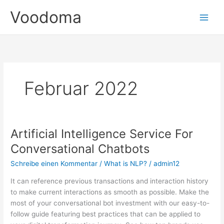
Zum
Voodoma
Inhalt
springen
Februar 2022
Artificial Intelligence Service For
Artificial
Intelligence
Conversational Chatbots
Service
Schreibe einen Kommentar
/
What is NLP?
/
admin12
For
Conversational
It can reference previous transactions and interaction history
Chatbots
to make current interactions as smooth as possible. Make the
most of your conversational bot investment with our easy-to-
follow guide featuring best practices that can be applied to