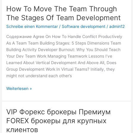
How To Move The Team Through
How
To
The Stages Of Team Development
Move
Schreibe einen Kommentar
/
Software development
/
admin12
The
Team
Содержание Agree On How To Handle Conflict Productively
Through
As A Team Team Building Stages: 5 Steps Dimensions Team
The
Building Activity Developer Burnout: Why You Should Teach
Stages
Your Dev Team Work Managing Teamwork Lessons I’ve
Of
Learned About Vertical Development And Above All, Does
Team
Group Development Work In Virtual Teams? Initially, they
Development
might not understand each other’s
Weiterlesen »
VIP Форекс брокеры Премиум
VIP
Форекс
FOREX брокеры для крупных
брокеры
клиентов
Премиум