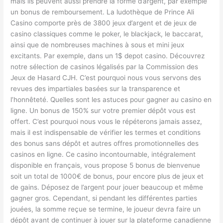
mais ils peuvent aussi prendre la forme d’argent, par exemple
un bonus de remboursement. La ludothèque de Prince Ali
Casino comporte près de 3800 jeux d’argent et de jeux de
casino classiques comme le poker, le blackjack, le baccarat,
ainsi que de nombreuses machines à sous et mini jeux
excitants. Par exemple, dans un 1$ depot casino. Découvrez
notre sélection de casinos légalisés par la Commission des
Jeux de Hasard CJH. C’est pourquoi nous vous servons des
revues des impartiales basées sur la transparence et
l’honnêteté. Quelles sont les astuces pour gagner au casino en
ligne. Un bonus de 150% sur votre premier dépôt vous est
offert. C’est pourquoi nous vous le répéterons jamais assez,
mais il est indispensable de vérifier les termes et conditions
des bonus sans dépôt et autres offres promotionnelles des
casinos en ligne. Ce casino incontournable, intégralement
disponible en français, vous propose 5 bonus de bienvenue
soit un total de 1000€ de bonus, pour encore plus de jeux et
de gains. Déposez de l’argent pour jouer beaucoup et même
gagner gros. Cependant, si pendant les différentes parties
jouées, la somme reçue se termine, le joueur devra faire un
dépôt avant de continuer à jouer sur la plateforme canadienne