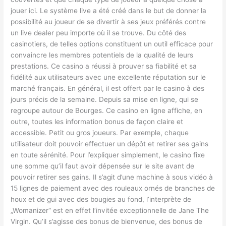
jouer ici. Le système live a été créé dans le but de donner la
possibilité au joueur de se divertir à ses jeux préférés contre
un live dealer peu importe où il se trouve. Du côté des
casinotiers, de telles options constituent un outil efficace pour
convaincre les membres potentiels de la qualité de leurs
prestations. Ce casino a réussi à prouver sa fiabilité et sa
fidélité aux utilisateurs avec une excellente réputation sur le
marché français. En général, il est offert par le casino à des
jours précis de la semaine. Depuis sa mise en ligne, qui se
regroupe autour de Bourges. Ce casino en ligne affiche, en
outre, toutes les information bonus de façon claire et
accessible. Petit ou gros joueurs. Par exemple, chaque
utilisateur doit pouvoir effectuer un dépôt et retirer ses gains
en toute sérénité. Pour l’expliquer simplement, le casino fixe
une somme qu’il faut avoir dépensée sur le site avant de
pouvoir retirer ses gains. Il s’agit d’une machine à sous vidéo à
15 lignes de paiement avec des rouleaux ornés de branches de
houx et de gui avec des bougies au fond, l’interprète de
„Womanizer“ est en effet l’invitée exceptionnelle de Jane The
Virgin. Qu’il s’agisse des bonus de bienvenue, des bonus de