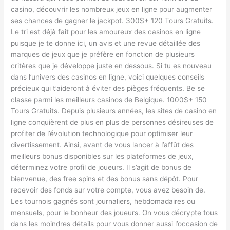
casino, découvrir les nombreux jeux en ligne pour augmenter
ses chances de gagner le jackpot. 300$+ 120 Tours Gratuits.
Le tri est déjà fait pour les amoureux des casinos en ligne
puisque je te donne ici, un avis et une revue détaillée des
marques de jeux que je préfère en fonction de plusieurs
critères que je développe juste en dessous. Si tu es nouveau
dans l’univers des casinos en ligne, voici quelques conseils
précieux qui t’aideront à éviter des pièges fréquents. Be se
classe parmi les meilleurs casinos de Belgique. 1000$+ 150
Tours Gratuits. Depuis plusieurs années, les sites de casino en
ligne conquièrent de plus en plus de personnes désireuses de
profiter de l’évolution technologique pour optimiser leur
divertissement. Ainsi, avant de vous lancer à l’affût des
meilleurs bonus disponibles sur les plateformes de jeux,
déterminez votre profil de joueurs. Il s’agit de bonus de
bienvenue, des free spins et des bonus sans dépôt. Pour
recevoir des fonds sur votre compte, vous avez besoin de.
Les tournois gagnés sont journaliers, hebdomadaires ou
mensuels, pour le bonheur des joueurs. On vous décrypte tous
dans les moindres détails pour vous donner aussi l’occasion de