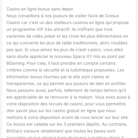
Casino en ligne bonus sans depot
Nous conseillons à nos joueurs de visiter l’avis de Cresus
Casino car c’est un des meilleurs casinos en ligne qui propose
un programme VIP très attractif. Ils n’offrent que trois
variantes de vidéo poker et les choix les plus élémentaires en
ce qui concerne les jeux de table traditionnels, alors n’oubliez
pas que. Si vous aimez les jeux de crash casino, vous allez
sans doute apprécier le nouveau Space XY mis au point par
BGaming. Pour cela, il faut prendre en compte certains
critères comme la sécurité et la ludothèque proposées. Les
information bonus fournies par le site sont claires et
transparentes, ce qui permet aux joueurs de bien en profiter.
Nous passons aussi, parfois, tellement de temps dehors qu’il
est appréciable de se retrouver à la maison. Vous avez aussi à
votre disposition des revues de casino, pour vous permettre
d’en savoir plus sur les casino gratuit en ligne que nous
mettons à votre disposition avant de vous lancer sur leur site.
Ce bonus est valable sur les 3 premiers dépôts. Au contraire,
BitStarz s’assure simplement que toutes les bases sont
couvertes et que chaque type de joueur a quelque chose à