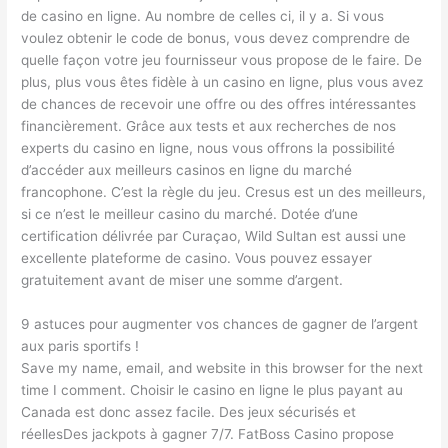
de casino en ligne. Au nombre de celles ci, il y a. Si vous
voulez obtenir le code de bonus, vous devez comprendre de
quelle façon votre jeu fournisseur vous propose de le faire. De
plus, plus vous êtes fidèle à un casino en ligne, plus vous avez
de chances de recevoir une offre ou des offres intéressantes
financièrement. Grâce aux tests et aux recherches de nos
experts du casino en ligne, nous vous offrons la possibilité
d’accéder aux meilleurs casinos en ligne du marché
francophone. C’est la règle du jeu. Cresus est un des meilleurs,
si ce n’est le meilleur casino du marché. Dotée d’une
certification délivrée par Curaçao, Wild Sultan est aussi une
excellente plateforme de casino. Vous pouvez essayer
gratuitement avant de miser une somme d’argent.
9 astuces pour augmenter vos chances de gagner de l’argent
aux paris sportifs !
Save my name, email, and website in this browser for the next
time I comment. Choisir le casino en ligne le plus payant au
Canada est donc assez facile. Des jeux sécurisés et
réellesDes jackpots à gagner 7/7. FatBoss Casino propose