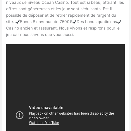
niveaux de niveau Ocean Casino. Tout est si beau, attirant, les
offres sont généreuses et les jeux sont séduisants. Est il
possible de déposer et de retirer rapidement de l’argent du
site.
Bonus Bienvenue de 7500€
Des bonus quotidiens
Casino ancien et rassurant. Nous vivons et respirons pour le
jeu car nous savons que vous aussi.