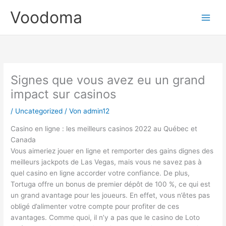
Zum
Voodoma
Inhalt
springen
Signes que vous avez eu un grand
impact sur casinos
/
Uncategorized
/ Von
admin12
Casino en ligne : les meilleurs casinos 2022 au Québec et
Canada
Vous aimeriez jouer en ligne et remporter des gains dignes des
meilleurs jackpots de Las Vegas, mais vous ne savez pas à
quel casino en ligne accorder votre confiance. De plus,
Tortuga offre un bonus de premier dépôt de 100 %, ce qui est
un grand avantage pour les joueurs. En effet, vous n’êtes pas
obligé d’alimenter votre compte pour profiter de ces
avantages. Comme quoi, il n’y a pas que le casino de Loto