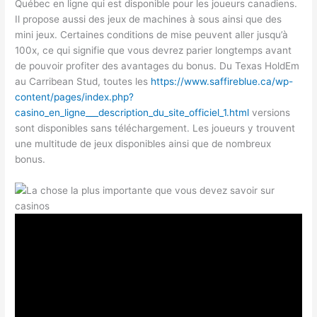
Québec en ligne qui est disponible pour les joueurs canadiens.
Il propose aussi des jeux de machines à sous ainsi que des
mini jeux. Certaines conditions de mise peuvent aller jusqu’à
100x, ce qui signifie que vous devrez parier longtemps avant
de pouvoir profiter des avantages du bonus. Du Texas HoldEm
au Carribean Stud, toutes les
https://www.saffireblue.ca/wp-
content/pages/index.php?
casino_en_ligne___description_du_site_officiel_1.html
versions
sont disponibles sans téléchargement. Les joueurs y trouvent
une multitude de jeux disponibles ainsi que de nombreux
bonus.