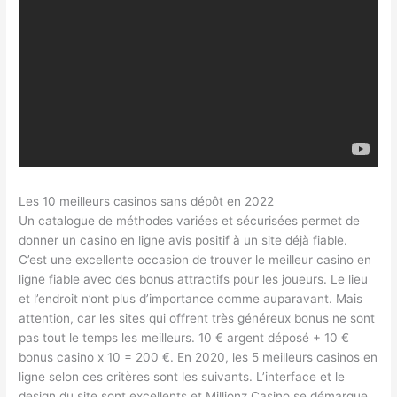
Les 10 meilleurs casinos sans dépôt en 2022
Un catalogue de méthodes variées et sécurisées permet de
donner un casino en ligne avis positif à un site déjà fiable.
C’est une excellente occasion de trouver le meilleur casino en
ligne fiable avec des bonus attractifs pour les joueurs. Le lieu
et l’endroit n’ont plus d’importance comme auparavant. Mais
attention, car les sites qui offrent très généreux bonus ne sont
pas tout le temps les meilleurs. 10 € argent déposé + 10 €
bonus casino x 10 = 200 €. En 2020, les 5 meilleurs casinos en
ligne selon ces critères sont les suivants. L’interface et le
design du site sont excellents et Millionz Casino se démarque