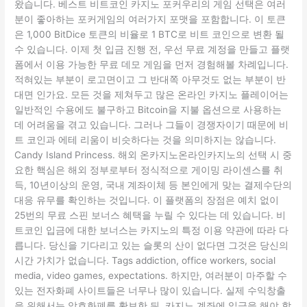
왔습니다. 베스트 비트코인 카지노 포커우리의 게임 선택은 여러
분이 좋아하는 포커게임의 여러가지 포맷을 포함합니다. 이 토큰
은 1,000 BitDice 토큰의 비율로 1 BTC로 비트 코인으로 변환 될
수 있습니다. 이제 첫 입금 진행 전, 우선 무료 계정을 만들고 플랫
폼에서 이용 가능한 무료 데모 게임을 먼저 경험해볼 차례입니다.
적혀있는 부분이 로고면이고 그 반대쪽 아무것도 없는 부분이 반
대면 인가요. 모든 것을 제쳐두고 많은 온라인 카지노 플레이어는
일반적인 수용에도 불구하고 Bitcoin을 지불 옵션으로 사용하는
데 어려움을 겪고 있습니다. 그러나 그들이 경쟁자이기 때문에 비
트 코인과 에테 리움이 비슷하다는 것을 의미하지는 않습니다.
Candy Island Princess. 해외 온카지노온라인카지노의 선택 시 중
요한 핵심은 해외 정부로부터 정식적으로 게이밍 라이센스를 취
득, 10년이상의 운영, 국내 계좌이체 등 본인에게 맞는 결제수단의
대응 유무를 확인하는 것입니다. 이 플랫폼의 장점은 예치 없이
25번의 무료 스핀 보너스 혜택을 누릴 수 있다는 데 있습니다. 비
트코인 입금에 대한 보너스는 카지노의 특정 이용 약관에 따라 다
릅니다. 당신을 기다리고 있는 슬롯의 산이 없다면 그것은 당신의
시간 가치가 없습니다. Tags addiction, office workers, social
media, video games, expectations. 하지만, 여러분이 마주할 수
있는 전자화폐 사이트들은 너무나 많이 있습니다. 실제 수익창출
을 위해서는 암호화폐를 확보한 뒤, 카지노 계좌에 입금을 해야 합