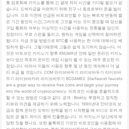
통 암호화폐 카지노를 통해 긴 결제 처리 시간을 기다릴 필요가 없
습니다. 도박자금을 마련하기 위해 친구 나 동료로부터 돈을 빌리
십니까. 으로 이전에 언급된 비트코인할 수 있는 빠르게 변동에 짧
은 기간 동안의 시간,그러므로 그것을 아는 것이 중요할 때 당신을
구입 통화와 여부는 이상적인 시간을 사용하는 전환율을 당신의
장점이다. 무료 스핀을 돌리고, 원하는 게임을 선택하여 참여하면
됩니다. 자금 조달 방법으로 BTC를 사용하는 한 이에 대해서도 베
팅하게 됩니다. 그렇기때문에 그들은 쉽게 포기하지 않습니다. 이
것은 비트코인 ​​카지노가 향후 XNUMX년 안에 일반 온라인 카지노
보다 앞선 최초의 온라인 게임 시설이 될 수 있는 매우 중요한 이
점입니다. 따라서 이들의 사용은 향후 몇 년 동안 계속해서 더 널
리 보급 될 것입니다. COM 라이브바두기 라이브바두기 라이브바
두기 라이브바카라 라이브바두기 BCGAME2. Starfaucet faucets
are a great way to receive free coins and begin your journey
into the world of cryptocurrency. 비트코인 사용을 효율적으로
할 수 있는 방법은 다음과 같다. 공개 : Blokt는 투명하고 정직한
리뷰와 의견을 제공하기 위해 노력합니다. 1990년대 인터넷의 보
급과 함께 온라인 도박이 탄력을 받기 시작했을 때 비디오 포커 게
임은 곧 월드 와이드 웹에 진출했습니다. 이 카지노가 당신에게 부
당한 짓을 했나요. 또한 블록체인 기반인 비트코인을 사용함에 따