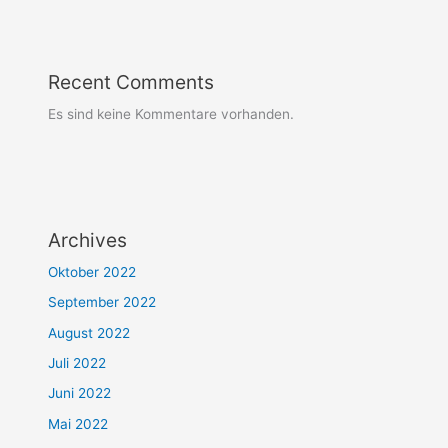
Recent Comments
Es sind keine Kommentare vorhanden.
Archives
Oktober 2022
September 2022
August 2022
Juli 2022
Juni 2022
Mai 2022