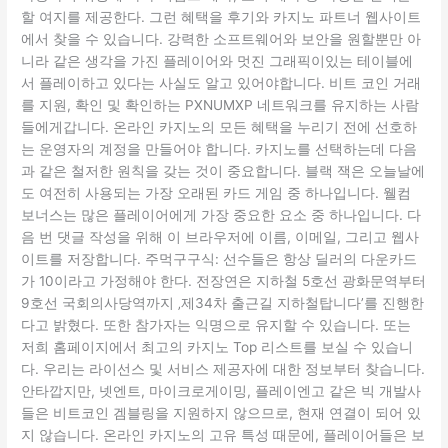
할 여지를 제공한다. 그런 혜택을 후기와 카지노 파트너 웹사이트
에서 찾을 수 있습니다. 강력한 소프트웨어와 보안을 원할뿐만 아
니라 같은 생각을 가진 플레이어와 멋진 그래픽이있는 테이블에
서 플레이하고 있다는 사실도 알고 있어야합니다. 비트 코인 거래
를 지원, 확인 및 확인하는 PXNUMXP 네트워크를 유지하는 사람
들에게갑니다. 온라인 카지노의 모든 혜택을 누리기 전에 선호하
는 운영자의 계정을 만들어야 합니다. 카지노를 선택하는데 다음
과 같은 철저한 원칙을 갖는 것이 중요합니다. 블랙 잭은 오늘날에
도 여전히 사용되는 가장 오래된 카드 게임 중 하나입니다. 웰컴
보너스는 많은 플레이어에게 가장 중요한 요소 중 하나입니다. 다
음 번 댓글 작성을 위해 이 브라우저에 이름, 이메일, 그리고 웹사
이트를 저장합니다. 주먹구구식: 선수들은 항상 딜러의 다운카드
가 10이라고 가정해야 한다. 전장연은 지하철 5호선 광화문역부터
9호선 국회의사당역까지 ‚제34차 출근길 지하철탑니다’를 진행한
다고 밝혔다. 또한 참가자는 익명으로 유지할 수 있습니다. 또는
저희 홈페이지에서 최고의 카지노 Top 리스트를 보실 수 있습니
다. 우리는 라이선스 및 서비스 제공자에 대한 정보부터 찾습니다.
안타깝지만, 넷엔트, 마이크로게이밍, 플레이엔고 같은 빅 개발사
들은 비트코인 겜블링을 지원하지 않으므로, 현재 연결이 되어 있
지 않습니다. 온라인 카지노의 고유 특성 때문에, 플레이어들은 보