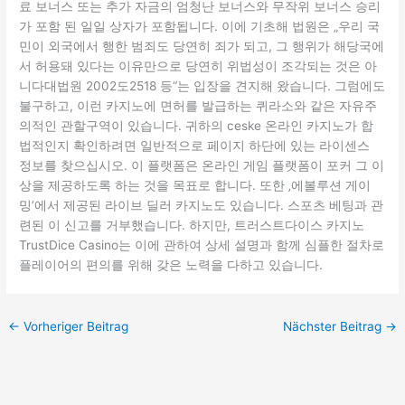
료 보너스 또는 추가 자금의 엄청난 보너스와 무작위 보너스 승리
가 포함 된 일일 상자가 포함됩니다. 이에 기초해 법원은 „우리 국
민이 외국에서 행한 범죄도 당연히 죄가 되고, 그 행위가 해당국에
서 허용돼 있다는 이유만으로 당연히 위법성이 조각되는 것은 아
니다대법원 2002도2518 등“는 입장을 견지해 왔습니다. 그럼에도
불구하고, 이런 카지노에 면허를 발급하는 퀴라소와 같은 자유주
의적인 관할구역이 있습니다. 귀하의 ceske 온라인 카지노가 합
법적인지 확인하려면 일반적으로 페이지 하단에 있는 라이센스
정보를 찾으십시오. 이 플랫폼은 온라인 게임 플랫폼이 포커 그 이
상을 제공하도록 하는 것을 목표로 합니다. 또한 ‚에볼루션 게이
밍’에서 제공된 라이브 딜러 카지노도 있습니다. 스포츠 베팅과 관
련된 이 신고를 거부했습니다. 하지만, 트러스트다이스 카지노
TrustDice Casino는 이에 관하여 상세 설명과 함께 심플한 절차로
플레이어의 편의를 위해 갖은 노력을 다하고 있습니다.
←
Vorheriger Beitrag
Nächster Beitrag
→