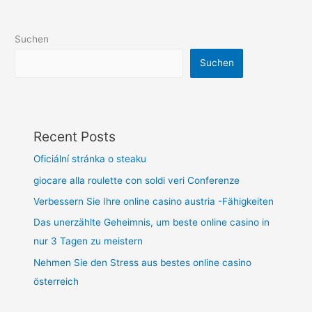
Suchen
Suchen
Recent Posts
Oficiální stránka o steaku
giocare alla roulette con soldi veri Conferenze
Verbessern Sie Ihre online casino austria -Fähigkeiten
Das unerzählte Geheimnis, um beste online casino in
nur 3 Tagen zu meistern
Nehmen Sie den Stress aus bestes online casino
österreich