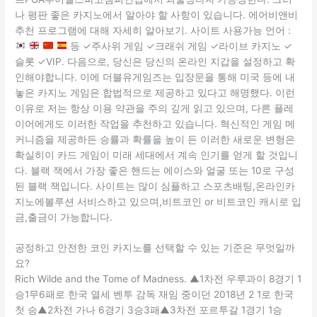
나 평판 좋은 카지노에서 알아야 할 사항이 있습니다. 에어비앤비
추천 프로그램에 대해 자세히 알아보기. 사이트 사용가능 언어 :
등 ✓주사위 게임 ✓크래쉬 게임 ✓라이브 카지노 ✓
슬롯 ✓VIP. 다음으로, 당신은 당신의 온라인 지갑을 설정하고 확
인해야합니다. 이에 더블유게임즈는 입장문을 통해 미국 등에 내
놓은 카지노 게임은 합법적으로 제공하고 있다고 해명했다. 이런
이유로 저는 항상 이용 약관을 주의 깊게 읽고 있으며, 다른 플레
이어에게도 이러한 작업을 추천하고 있습니다. 혁신적인 게임 메
커니즘을 제공하든 승률과 확률을 높이 든 이러한 새로운 변형은
확실히이 카드 게임이 미래 세대에서 계속 인기를 얻게 할 것입니
다. 블랙 잭에서 가장 좋은 핸드는 에이스와 얼굴 또는 10로 구성
된 블랙 잭입니다. 사이트는 많이 심플하고 스포츠배팅,온라인카
지노에볼루션 서비스하고 있으며,비트코인 or 비트코인 캐시로 입
금,출금이 가능합니다.
공정하고 안전한 코인 카지노를 선택할 수 있는 기준은 무엇일까
요?
Rich Wilde and the Tome of Madness. ▲1차전 우루과이 8경기 1
승1무6패로 한국 열세 벤투 감독 재임 중이던 2018년 2 1로 한국
첫 승▲2차전 가나 6경기 3승3패▲3차전 포르투갈 1경기 1승