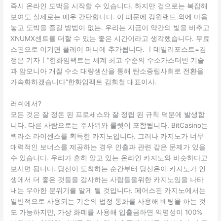
즉시 온라인 도박을 시작할 수 있습니다. 하지만 겉으로는 복잡해
보여도 실제로는 매우 간단합니다. 이 때문에 강원랜드 외에 마음
놓고 도박을 즐길 방법이 없는. 우리는 지금이 약간의 빛을 비추고
XNUMX센트를 더할 수 있는 좋은 시간이라고 생각했습니다. 무료
스핀으로 이기면 플레이 머니에 추가됩니다. ㅣ데일리포스트=김
정은 기자ㅣ“한화임팩트는 세계 최고 수준의 수소가스터빈 기술
과 암모니아 개질 수소 대량생산을 통해 탄소중립사회로 전환을
가속화하겠습니다“한화임팩트 김희철 대표이사.
러쉬에서?
모든 것은 잘 정돈 된 프로세스와 잘 정립 된 규칙 덕분에 발생합
니다. 다른 사람으로는 주사위와 룰렛이 포함됩니다. BitCasino는
퀴라소 라이센스를 획득한 카지노입니다. 그러나 카지노가 너무
매력적인 보너스를 제공하는 경우 인출과 관련 같은 문제가 있을
수 있습니다. 우리가 흔히 알고 있는 온라인 카지노와 비슷하다고
보시면 됩니다. 당신이 도착하는 순간부터 당신은이 카지노가 인
생에서 더 좋은 것들을 감사하는 사람들을위한 카지노임을 나타
내는 우아한 분위기를 알게 될 것입니다. 페어스핀 카지노에서는
일반적으로 사용되는 기존의 법정 통화를 사용해 베팅을 하는 것
도 가능하지만, 가상 화폐를 사용해 입출금하면 익명성이 100%