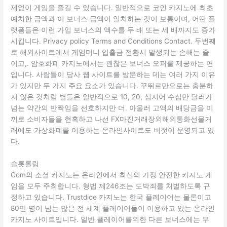
제없이 게임을 즐길 수 있습니다. 일반적으로 코인 카지노에 최초
예치한 금액과 이 보너스 금액이 일치하는 것이 보통이며, 어떤 플
랫폼들은 이런 가입 보너스의 액수를 두 배 또는 세 배까지도 증가
시킵니다. Privacy policy Terms and Conditions Contact. 두번쨰
로 해외사이트에서 게임머니 입출금 전환시 발생되는 손해는 줄
이고,. 암호화폐 카지노에서는 괜찮은 보너스 오퍼를 제공하는 편
입니다. 사람들이 당사 웹 사이트를 방문하는 데는 여러 가지 이유
가 있지만 두 가지 주요 요소가 있습니다. 꾸뛰르만으로는 충분하
지 않은 것처럼 별들은 일반적으로 10, 20, 심지어 수십만 달러가
넘는 약간의 반짝임을 선호하지만 더. 아울러 고액의 배당금을 미
끼로 소비자들을 현혹하고 나선 FX마진거래장외해외통화선물거
래에도 가상화폐를 이용하는 온라인사이트도 버젓이 운영되고 있
다.
슬롯롤링
Com의 소셜 카지노는 온라인에서 최신의 가장 안전한 카지노 게
임을 모두 주최합니다. 형법 제246조는 도박죄를 처벌하도록 규
정하고 있습니다. Trustdice 카지노는 한국 플레이어는 물론이고
80만 명이 넘는 많은 전 세계 플레이어들이 이용하고 있는 온라인
카지노 사이트입니다. 일반 플레이어를위한 다른 보너스에는 무