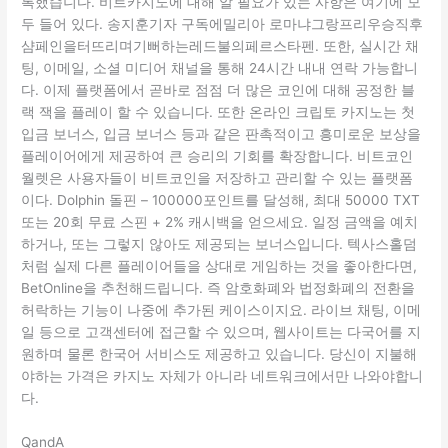
록했습니다. 비트카지노에 대해 알 필요가 있는 사항은 여기에 모
두 들어 있다. 송지훈기자 구독에밀리아 로마냐그랑프리우승직후
샴페인을터뜨리며기뻐하는레드불의페르스타펜. 또한, 실시간 채
팅, 이메일, 소셜 미디어 채널을 통해 24시간 내내 연락 가능합니
다. 이제 플랫폼에서 곧바로 점점 더 많은 코인에 대해 공정한 블
랙 잭을 플레이 할 수 있습니다. 또한 온라인 크립토 카지노는 첫
입금 보너스, 입금 보너스 등과 같은 판촉적이고 흥미로운 보상을
플레이어에게 제공하여 큰 승리의 기회를 확장합니다. 비트코인
월렛은 사용자들이 비트코인을 저장하고 관리할 수 있는 플랫폼
이다. Dolphin 돌핀 – 100000포인트를 달성해, 최대 50000 TXT
또는 20회 무료 스핀 + 2% 캐시백을 얻으세요. 일정 금액을 예치
하거나, 또는 그렇지 않아도 제공되는 보너스입니다. 텍사스홀덤
처럼 실제 다른 플레이어들을 상대로 게임하는 것을 좋아한다면,
BetOnline을 추천해드립니다. 즉 암호화폐와 법정화폐의 전환을
허락하는 기능이 나중에 추가된 케이스이지요. 라이브 채팅, 이메
일 등으로 고객센터에 접근할 수 있으며, 웹사이트는 다국어를 지
원하며 물론 한국어 서비스도 제공하고 있습니다. 당신이 지불해
야하는 가격은 카지노 자체가 아니라 네트워크에서만 나와야합니
다.
QandA