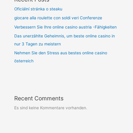
Oficiální stránka o steaku
giocare alla roulette con soldi veri Conferenze
Verbessern Sie Ihre online casino austria -Fähigkeiten
Das unerzählte Geheimnis, um beste online casino in
nur 3 Tagen zu meistern
Nehmen Sie den Stress aus bestes online casino
österreich
Recent Comments
Es sind keine Kommentare vorhanden.