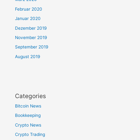
Februar 2020
Januar 2020
Dezember 2019
November 2019
September 2019
August 2019
Categories
Bitcoin News
Bookkeeping
Crypto News
Crypto Trading