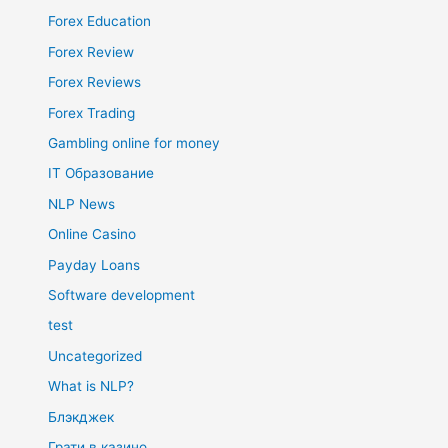
Forex Education
Forex Review
Forex Reviews
Forex Trading
Gambling online for money
IT Образование
NLP News
Online Casino
Payday Loans
Software development
test
Uncategorized
What is NLP?
Блэкджек
Грати в казино