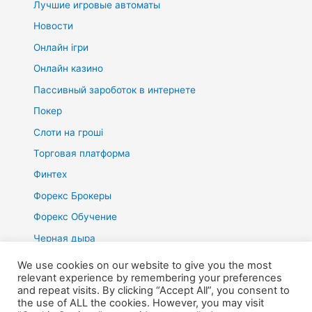
Лучшие игровые автоматы
Новости
Онлайн ігри
Онлайн казино
Пассивный зароботок в интернете
Покер
Слоти на гроші
Торговая платформа
Финтех
Форекс Брокеры
Форекс Обучение
Черная дыра
We use cookies on our website to give you the most
relevant experience by remembering your preferences
and repeat visits. By clicking “Accept All”, you consent to
the use of ALL the cookies. However, you may visit