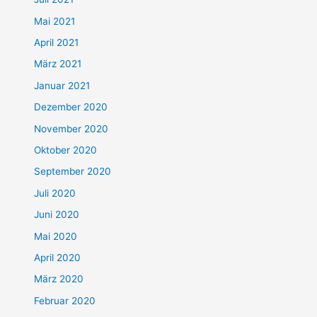
Mai 2021
April 2021
März 2021
Januar 2021
Dezember 2020
November 2020
Oktober 2020
September 2020
Juli 2020
Juni 2020
Mai 2020
April 2020
März 2020
Februar 2020