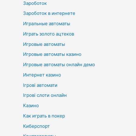
Зароботок
Зароботок в интернете
Игральные автоматы
Играть золото ацтеков
Игровые автоматы
Игровые автоматы казино
Игровые автоматы онлайн демо
Интернет казино
Ігрові автомати
Ігрові слоти онлайн
Казино
Как играть в покер
Киберспорт