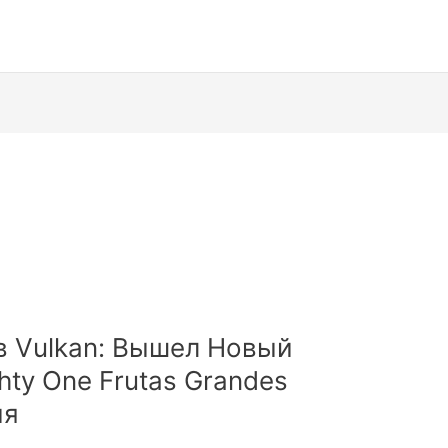
в Vulkan: Вышел Новый
ty One Frutas Grandes
ия