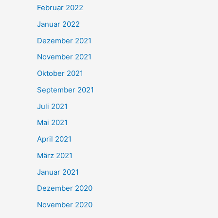
Februar 2022
Januar 2022
Dezember 2021
November 2021
Oktober 2021
September 2021
Juli 2021
Mai 2021
April 2021
März 2021
Januar 2021
Dezember 2020
November 2020