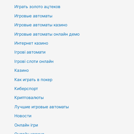
Играть золото ацтеков
Игровые автоматы
Игровые автоматы казино
Игровые автоматы онлайн демо
Интернет казино
Ігрові автомати
Ігрові слоти онлайн
Казино
Как играть в покер
Киберспорт
Криптовалюты
Лучшие игровые автоматы
Новости
Онлайн ігри