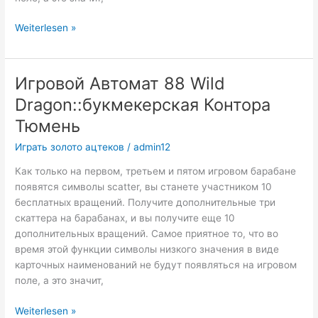
Weiterlesen »
Игровой Автомат 88 Wild
Игровой
Автомат
Dragon::букмекерская Контора
88
Тюмень
Wild
Dragon::букмекерская
Играть золото ацтеков
/
admin12
Контора
Как только на первом, третьем и пятом игровом барабане
Тюмень
появятся символы scatter, вы станете участником 10
бесплатных вращений. Получите дополнительные три
скаттера на барабанах, и вы получите еще 10
дополнительных вращений. Самое приятное то, что во
время этой функции символы низкого значения в виде
карточных наименований не будут появляться на игровом
поле, а это значит,
Weiterlesen »