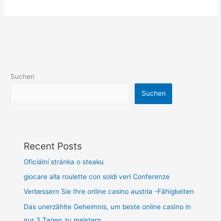
Suchen
Suchen
Recent Posts
Oficiální stránka o steaku
giocare alla roulette con soldi veri Conferenze
Verbessern Sie Ihre online casino austria -Fähigkeiten
Das unerzählte Geheimnis, um beste online casino in
nur 3 Tagen zu meistern