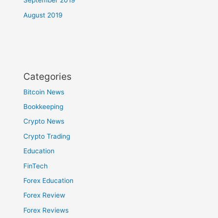
September 2019
August 2019
Categories
Bitcoin News
Bookkeeping
Crypto News
Crypto Trading
Education
FinTech
Forex Education
Forex Review
Forex Reviews