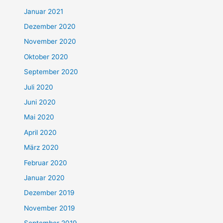
Januar 2021
Dezember 2020
November 2020
Oktober 2020
September 2020
Juli 2020
Juni 2020
Mai 2020
April 2020
März 2020
Februar 2020
Januar 2020
Dezember 2019
November 2019