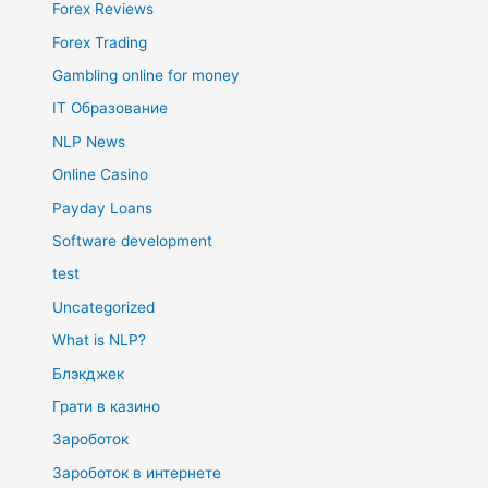
Forex Reviews
Forex Trading
Gambling online for money
IT Образование
NLP News
Online Casino
Payday Loans
Software development
test
Uncategorized
What is NLP?
Блэкджек
Грати в казино
Зароботок
Зароботок в интернете