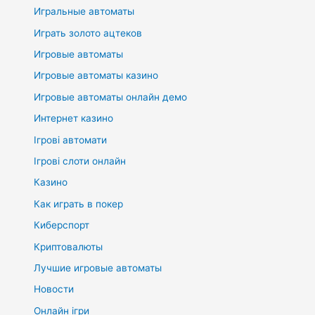
Игральные автоматы
Играть золото ацтеков
Игровые автоматы
Игровые автоматы казино
Игровые автоматы онлайн демо
Интернет казино
Ігрові автомати
Ігрові слоти онлайн
Казино
Как играть в покер
Киберспорт
Криптовалюты
Лучшие игровые автоматы
Новости
Онлайн ігри