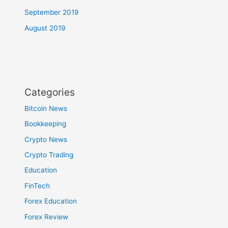
September 2019
August 2019
Categories
Bitcoin News
Bookkeeping
Crypto News
Crypto Trading
Education
FinTech
Forex Education
Forex Review