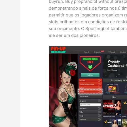
buyrun. Buy propranolol without presc
demonstrando sinais de força nos últi
permitir que os jogadores organizem 
slots brilhantes em condições de restr
seu orçamento. O Sportingbet também é
ele ser um dos pioneiros.