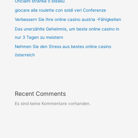
Oficiální stránka o steaku
giocare alla roulette con soldi veri Conferenze
Verbessern Sie Ihre online casino austria -Fähigkeiten
Das unerzählte Geheimnis, um beste online casino in
nur 3 Tagen zu meistern
Nehmen Sie den Stress aus bestes online casino
österreich
Recent Comments
Es sind keine Kommentare vorhanden.