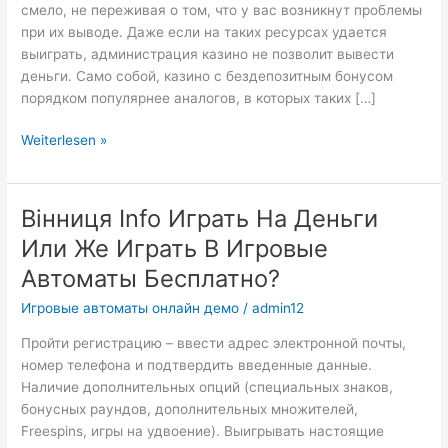
смело, не переживая о том, что у вас возникнут проблемы
Джекпот
при их выводе. Даже если на таких ресурсах удается
выиграть, администрация казино не позволит вывести
деньги. Само собой, казино с бездепозитным бонусом
порядком популярнее аналогов, в которых таких […]
Weiterlesen »
Вінниця Info Играть На Деньги
Вінниця
Info
Или Же Играть В Игровые
Играть
Автоматы Бесплатно?
На
Деньги
Игровые автоматы онлайн демо
/
admin12
Или
Пройти регистрацию – ввести адрес электронной почты,
Же
номер телефона и подтвердить введенные данные.
Играть
Наличие дополнительных опций (специальных знаков,
В
бонусных раундов, дополнительных множителей,
Игровые
Freespins, игры на удвоение). Выигрывать настоящие
Автоматы