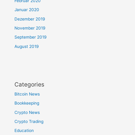
Februar 2020
Januar 2020
Dezember 2019
November 2019
September 2019
August 2019
Categories
Bitcoin News
Bookkeeping
Crypto News
Crypto Trading
Education