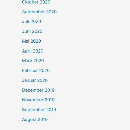
Oktober 2020
September 2020
Juli 2020
Juni 2020
Mai 2020
April 2020
März 2020
Februar 2020
Januar 2020
Dezember 2019
November 2019
September 2019
August 2019