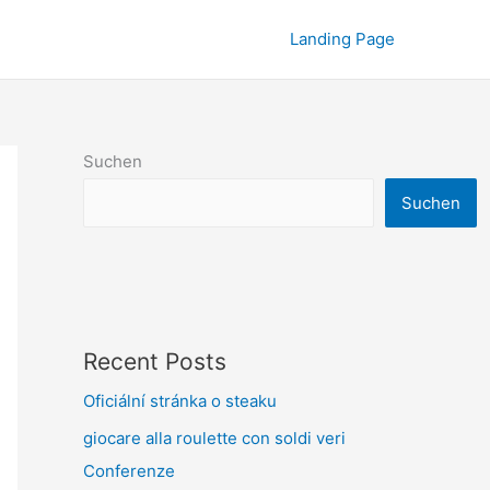
Landing Page
Suchen
Suchen
Recent Posts
Oficiální stránka o steaku
giocare alla roulette con soldi veri
Conferenze