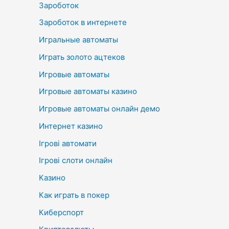
Зароботок
Зароботок в интернете
Игральные автоматы
Играть золото ацтеков
Игровые автоматы
Игровые автоматы казино
Игровые автоматы онлайн демо
Интернет казино
Ігрові автомати
Ігрові слоти онлайн
Казино
Как играть в покер
Киберспорт