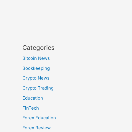
Categories
Bitcoin News
Bookkeeping
Crypto News
Crypto Trading
Education
FinTech
Forex Education
Forex Review