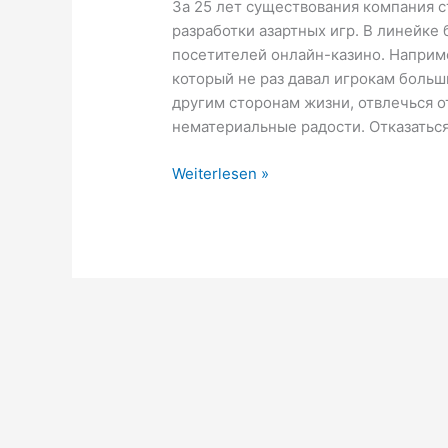
За 25 лет существования компания с
В
разработки азартных игр. В линейке
Игровые
посетителей онлайн-казино. Наприме
Автоматы
который не раз давал игрокам больш
В
другим сторонам жизни, отвлечься о
Онлайн
нематериальные радости. Отказаться
Казино
Weiterlesen »