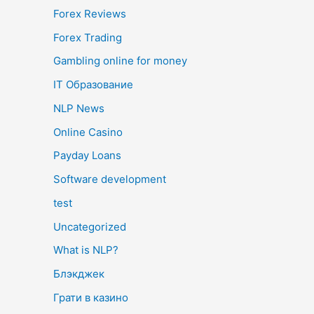
Forex Reviews
Forex Trading
Gambling online for money
IT Образование
NLP News
Online Casino
Payday Loans
Software development
test
Uncategorized
What is NLP?
Блэкджек
Грати в казино