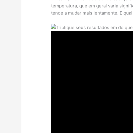
temperatura, que em geral varia signifi
tende a mudar mais lentamente. E qual