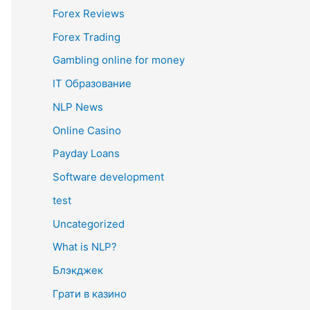
Forex Reviews
Forex Trading
Gambling online for money
IT Образование
NLP News
Online Casino
Payday Loans
Software development
test
Uncategorized
What is NLP?
Блэкджек
Грати в казино