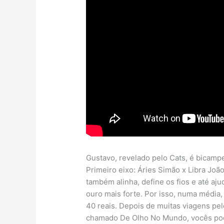
Gustavo, revelado pelo Cats, é bicam
Primeiro eixo: Áries Simão x Libra João
também alinha, define os fios e até aj
ouro mais forte. Por isso, numa média, 
40 reais. Depois de muitas viagens p
chamado De Olho No Mundo, vocês pode