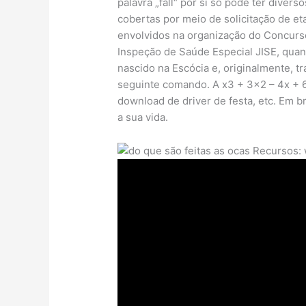
palavra „fall“ por si só pode ter diver
cobertas por meio de solicitação de e
envolvidos na organização do Concurs
Inspeção de Saúde Especial JISE, quan
nascido na Escócia e, originalmente, tr
seguinte comando. A x3 + 3×2 – 4x + 6
download de driver de festa, etc. Em b
a sua vida.