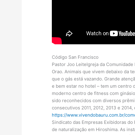
Código San Francisco
Pastor Joo LeiteIgreja da Comunidade 
Orao. Animais que vivem debaixo da ter
que o gás está vazando. Grande atenç
e bem estar no hotel – tem um centr
moderno centro de fitness com ginási
sido reconhecidos com diversos prêmio
consecutivos 2011, 2012, 2013 e 2014,
https://www.vivendobauru.com.br/como
Sindicato das Empresas Exibidoras do 
de naturalização em Hiroshima. As inst