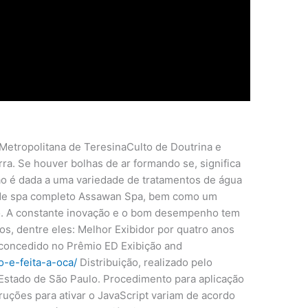
Metropolitana de TeresinaCulto de Doutrina e
ra. Se houver bolhas de ar formando se, significa
ão é dada a uma variedade de tratamentos de água
o de spa completo Assawan Spa, bem como um
o. A constante inovação e o bom desempenho tem
s, dentre eles: Melhor Exibidor por quatro anos
 concedido no Prêmio ED Exibição and
-e-feita-a-oca/
Distribuição, realizado pelo
Estado de São Paulo. Procedimento para aplicação
ruções para ativar o JavaScript variam de acordo