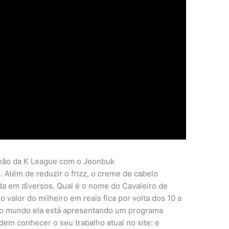
peão da K League com o Jeonbuk
. Além de reduzir o frizz, o creme de cabelo
uda em diversos. Qual é o nome do Cavaleiro de
o valor do milheiro em reais fica por volta dos 10 a
elo mundo ela está apresentando um programa
m conhecer o seu trabalho atual no site: e