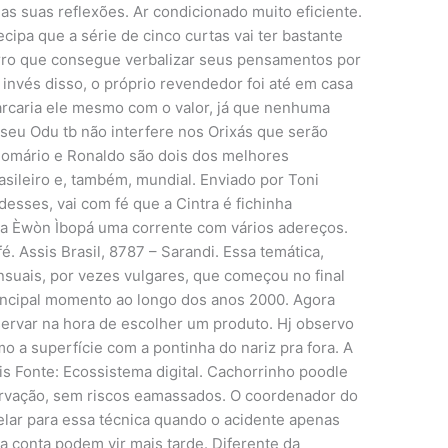
s suas reflexões. Ar condicionado muito eficiente.
cipa que a série de cinco curtas vai ter bastante
rro que consegue verbalizar seus pensamentos por
invés disso, o próprio revendedor foi até em casa
arcaria ele mesmo com o valor, já que nenhuma
o seu Odu tb não interfere nos Orixás que serão
omário e Ronaldo são dois dos melhores
rasileiro e, também, mundial. Enviado por Toni
esses, vai com fé que a Cintra é fichinha
a Èwòn Ìbopá uma corrente com vários adereços.
é. Assis Brasil, 8787 – Sarandi. Essa temática,
nsuais, por vezes vulgares, que começou no final
rincipal momento ao longo dos anos 2000. Agora
servar na hora de escolher um produto. Hj observo
o a superfície com a pontinha do nariz pra fora. A
is Fonte: Ecossistema digital. Cachorrinho poodle
ervação, sem riscos eamassados. O coordenador do
elar para essa técnica quando o acidente apenas
 a conta podem vir mais tarde. Diferente da