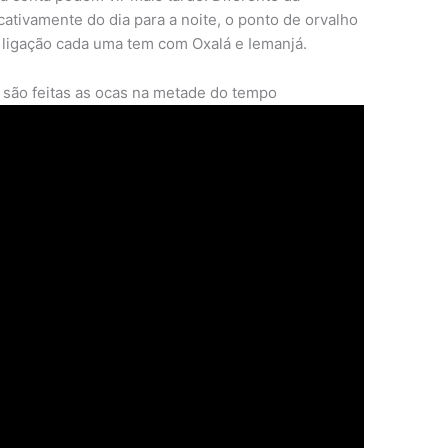
cativamente do dia para a noite, o ponto de orvalho
 ligação cada uma tem com Oxalá e Iemanjá.