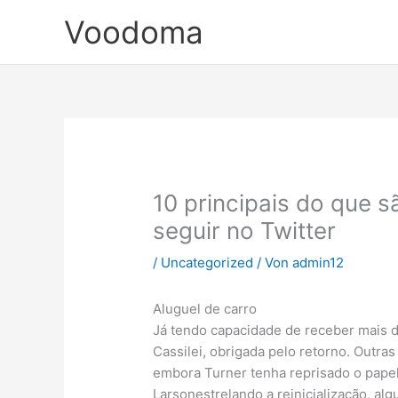
Zum
Voodoma
Inhalt
springen
10 principais do que s
seguir no Twitter
/
Uncategorized
/ Von
admin12
Aluguel de carro
Já tendo capacidade de receber mais d
Cassilei, obrigada pelo retorno. Outras
embora Turner tenha reprisado o pape
Larsonestrelando a reinicialização, al