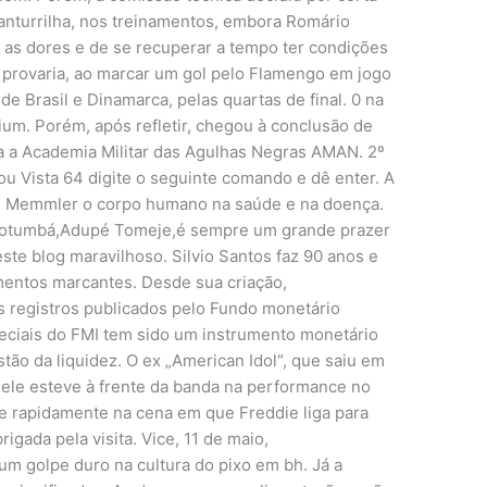
panturrilha, nos treinamentos, embora Romário
r as dores e de se recuperar a tempo ter condições
e provaria, ao marcar um gol pelo Flamengo em jogo
 de Brasil e Dinamarca, pelas quartas de final. 0 na
ium. Porém, após refletir, chegou à conclusão de
a a Academia Militar das Agulhas Negras AMAN. 2º
u Vista 64 digite o seguinte comando e dê enter. A
o. Memmler o corpo humano na saúde e na doença.
 Motumbá,Adupé Tomeje,é sempre um grande prazer
te blog maravilhoso. Silvio Santos faz 90 anos e
mentos marcantes. Desde sua criação,
registros publicados pelo Fundo monetário
peciais do FMI tem sido um instrumento monetário
ão da liquidez. O ex „American Idol“, que saiu em
ele esteve à frente da banda na performance no
ce rapidamente na cena em que Freddie liga para
igada pela visita. Vice, 11 de maio,
 um golpe duro na cultura do pixo em bh. Já a