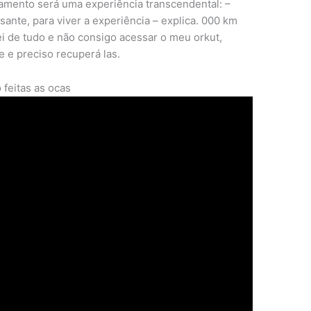
namento será uma experiência transcendental: –
sante, para viver a experiência – explica. 000 km
tei de tudo e não consigo acessar o meu orkut,
 e preciso recuperá las.