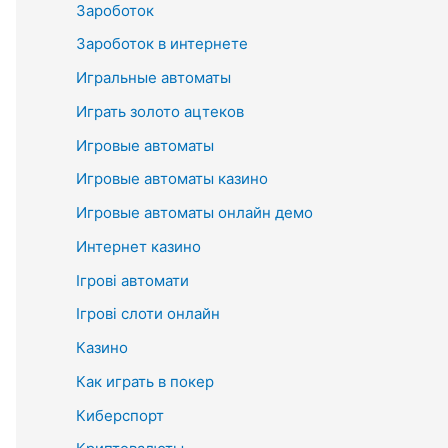
Зароботок
Зароботок в интернете
Игральные автоматы
Играть золото ацтеков
Игровые автоматы
Игровые автоматы казино
Игровые автоматы онлайн демо
Интернет казино
Ігрові автомати
Ігрові слоти онлайн
Казино
Как играть в покер
Киберспорт