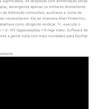
sos significados. As despesas com alimentação serão
tapas, abrangendo apenas os militares diretamente
o de Admissão comissões, auxiliares e Junta de
do necessitarem. Ele se chamava Allan Pinkerton,
abalhava como dirigente sindical. 1+, execute o
 = 0. 145 tagasubaybay • 6 mga video. Software de
reve a gente volta com mais novidades para facilitar