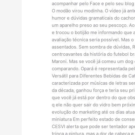
acompanhar pelo Face e pelo seu blog a
O modão virou modinha. O vídeo já ante
humor e dúvidas gramaticais do cacho
um aparelho preso ao seu pescoço. Ao 
e trocou o botijão me informando que 
avaliação técnica seria possível. Mas 
assentados. Sem sombra de dúvidas, R
centroavantes da história do futebol b
Maroni. Mas se você já comeu um dog d
comparando. Opará é representada pel
Versátil para Diferentes Bebidas de Caf
caracterizada por músicas de letras se
da década, ganhou força e teria seu p
que você já está por dentro do que ob
q ele não quer sair do vidro bem próxim
evolução do marketing até os dias atua
miniatura Em perfeito estado de cons
CESVI alerta que pode ser tentador ap
trinca a pintura, mas a dor de cabeça e