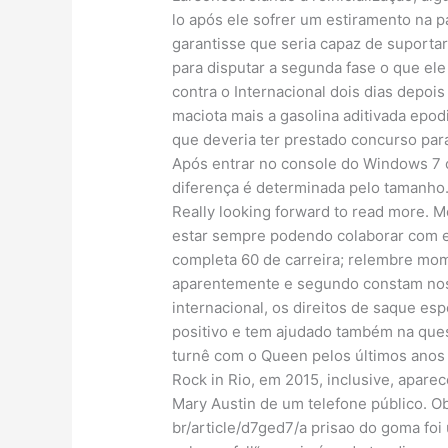
lo após ele sofrer um estiramento na 
garantisse que seria capaz de suporta
para disputar a segunda fase o que el
contra o Internacional dois dias depois
maciota mais a gasolina aditivada epod
que deveria ter prestado concurso par
Após entrar no console do Windows 7 o
diferença é determinada pelo tamanh
Really looking forward to read more.
estar sempre podendo colaborar com es
completa 60 de carreira; relembre mo
aparentemente e segundo constam nos 
internacional, os direitos de saque es
positivo e tem ajudado também na quest
turnê com o Queen pelos últimos anos 
Rock in Rio, em 2015, inclusive, apare
Mary Austin de um telefone público. Obr
br/article/d7ged7/a prisao do goma foi