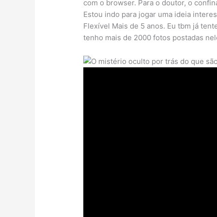
com o browser. Para o doutor, o confi
Estou indo para jogar uma ideia interes
Flexível Mais de 5 anos. Eu tbm já ten
tenho mais de 2000 fotos postadas nele