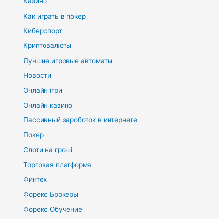
Казино
Как играть в покер
Киберспорт
Криптовалюты
Лучшие игровые автоматы
Новости
Онлайн ігри
Онлайн казино
Пассивный зароботок в интернете
Покер
Слоти на гроші
Торговая платформа
Финтех
Форекс Брокеры
Форекс Обучение