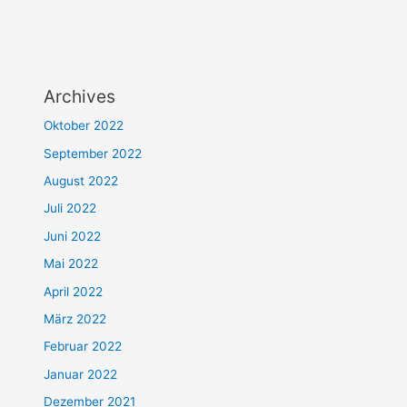
Archives
Oktober 2022
September 2022
August 2022
Juli 2022
Juni 2022
Mai 2022
April 2022
März 2022
Februar 2022
Januar 2022
Dezember 2021