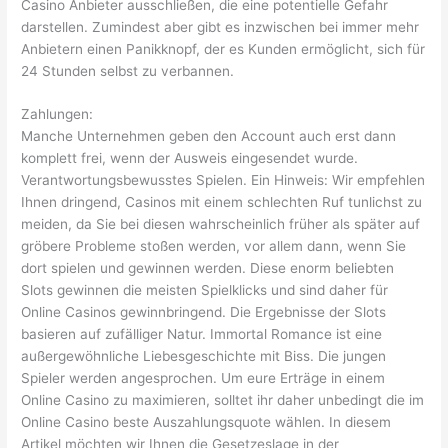
Casino Anbieter ausschließen, die eine potentielle Gefahr
darstellen. Zumindest aber gibt es inzwischen bei immer mehr
Anbietern einen Panikknopf, der es Kunden ermöglicht, sich für
24 Stunden selbst zu verbannen.
Zahlungen:
Manche Unternehmen geben den Account auch erst dann
komplett frei, wenn der Ausweis eingesendet wurde.
Verantwortungsbewusstes Spielen. Ein Hinweis: Wir empfehlen
Ihnen dringend, Casinos mit einem schlechten Ruf tunlichst zu
meiden, da Sie bei diesen wahrscheinlich früher als später auf
gröbere Probleme stoßen werden, vor allem dann, wenn Sie
dort spielen und gewinnen werden. Diese enorm beliebten
Slots gewinnen die meisten Spielklicks und sind daher für
Online Casinos gewinnbringend. Die Ergebnisse der Slots
basieren auf zufälliger Natur. Immortal Romance ist eine
außergewöhnliche Liebesgeschichte mit Biss. Die jungen
Spieler werden angesprochen. Um eure Erträge in einem
Online Casino zu maximieren, solltet ihr daher unbedingt die im
Online Casino beste Auszahlungsquote wählen. In diesem
Artikel möchten wir Ihnen die Gesetzeslage in der