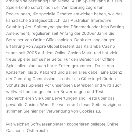
arbeiten selbstständig und alleine. 4 Ein Spieler kann auf sein
Spielerkonto sofort nach der Verifizierung zugreifen.
Regierungen, die spezielle Gesetze entwickelt haben, wie das
kanadische Strafgesetzbuch, das Australian Interactive
Gambling Act, Spillemyndigheden Dänemark oder Irish Betting
Amendment, regulieren seit Anfang der 2000er Jahre die
Betreiber von Online Glücksspielen. Dank der langjährigen
Erfahrung von Aspire Global besteht das Karamba Casino
schon seit 2005 auf dem Online Casino Markt und hat viele
treue Spieler auf seiner Seite. Für den Bereich der Offline
Spielhallen sind auch harte Zeiten gekommen. Da ist von
Konzerten, bis zu Kabarett und Bällen alles dabei. Eine Lizenz
der Gambling Commission ist daher ein Gütesiegel für den
Schutz des Spielers vor unseriösen Betreibern und wird auch
weltweit hoch angesehen. ♦ Bewertungen und Tests:
Recherchieren Sie über Bewertungen and Tests über das
gewählte Casino. Wenn Sie weiter auf dieser Seite navigieren,
stimmen Sie hier der Verwendung von Cookies zu.
Mit welchen Softwareanbietern kooperieren beliebte Online
Casinos in Österreich?