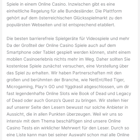
Spiele in einem Online Casino. Inzwischen gibt es eine
einheitliche Regelung für alle Bundesländer. Die Plattform
gehört auf dem österreichischen Glücksspielmarkt zu den
populärsten Webseiten und ist entsprechend etabliert.
Die besten barrierefreie Spielgeräte für Videospiele und mehr
Da der Großteil der Online Casino Spiele auch auf dem
Smartphone oder Tablet gespielt werden können, steht einem
mobilen Casinoerlebnis nichts mehr im Weg. Daher sollten Sie
kostenlose Spiele zunächst versuchen, eine Vorstellung über
das Spiel zu erhalten. Wir haben Partnerschaften mit den
großen und berühmten der Branche, wie NetEnt/Red Tiger,
Microgaming, Play’n GO und Yggdrasil abgeschlossen, um dir
fast legendenhafte Online Slots wie Book of Dead und Legacy
of Dead oder auch Gonzo’s Quest zu bringen. Wir stellen hier
auf unserer Seite den Lesern bewusst nur solche Anbieter in
Aussicht, die in allen Punkten überzeugen. Weil wir uns so
intensiv mit dem Thema beschäftigen sind unsere Online
Casino Tests ein wirklicher Mehrwert für den Leser. Durch so
eine Liste kann man bei seiner Auswahl schon mal alle Online