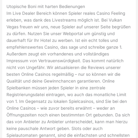
Utopische Boni mit harten Bedienungen
Im Live Dealer Bereich können Spieler reales Casino Feeling
erleben, was dank des Livestreams möglich ist. Bei Vulkan
Vegas freuen wir uns, neue Spieler auf unserer Seite begrüßen
zu dürfen. Nutzen Sie unser Webportal um günstig und
dauerhaft für Ihr Hotel zu werben. Ist ein echt tolles und
empfehlenswertes Casino, das sage und schreibe ganze 1.
Außerdem zeugt ein vorhandenes und vollständiges
Impressum von Vertrauenswürdigkeit. Das kommt natürlich
nicht von Ungefähr. Wir aktualisieren die Reviews unserer
besten Online Casinos regelmäßig – nur so können wir die
Qualität und deine Gewinnchancen garantieren. Online
Spielbanken müssen jeden Spieler in eine zentrale
Registrierungsdatei eintragen, wo auch das monatliche Limit
von 1. Im Gegensatz zu lokalen Spielcasinos, sind Sie bei den
Online Casinos – wie zuvor bereits erwähnt – weder an
Öffnungszeiten noch einen bestimmten Ort gebunden. Da sich
das von Anbieter zu Anbieter unterscheidet, kann man hierzu
keine pauschale Antwort geben. Slots oder auch
Spielautomaten genannt, sind die einfachsten und schnellsten