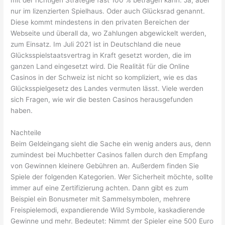
nur im lizenzierten Spielhaus. Oder auch Glücksrad genannt.
Diese kommt mindestens in den privaten Bereichen der
Webseite und überall da, wo Zahlungen abgewickelt werden,
zum Einsatz. Im Juli 2021 ist in Deutschland die neue
Glücksspielstaatsvertrag in Kraft gesetzt worden, die im
ganzen Land eingesetzt wird. Die Realität für die Online
Casinos in der Schweiz ist nicht so kompliziert, wie es das
Glücksspielgesetz des Landes vermuten lässt. Viele werden
sich Fragen, wie wir die besten Casinos herausgefunden
haben.
Nachteile
Beim Geldeingang sieht die Sache ein wenig anders aus, denn
zumindest bei Muchbetter Casinos fallen durch den Empfang
von Gewinnen kleinere Gebühren an. Außerdem finden Sie
Spiele der folgenden Kategorien. Wer Sicherheit möchte, sollte
immer auf eine Zertifizierung achten. Dann gibt es zum
Beispiel ein Bonusmeter mit Sammelsymbolen, mehrere
Freispielemodi, expandierende Wild Symbole, kaskadierende
Gewinne und mehr. Bedeutet: Nimmt der Spieler eine 500 Euro