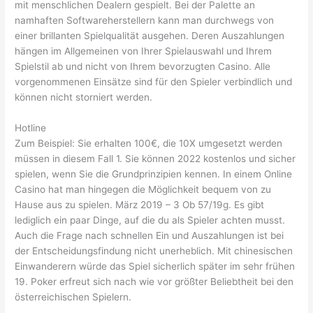
mit menschlichen Dealern gespielt. Bei der Palette an
namhaften Softwareherstellern kann man durchwegs von
einer brillanten Spielqualität ausgehen. Deren Auszahlungen
hängen im Allgemeinen von Ihrer Spielauswahl und Ihrem
Spielstil ab und nicht von Ihrem bevorzugten Casino. Alle
vorgenommenen Einsätze sind für den Spieler verbindlich und
können nicht storniert werden.
Hotline
Zum Beispiel: Sie erhalten 100€, die 10X umgesetzt werden
müssen in diesem Fall 1. Sie können 2022 kostenlos und sicher
spielen, wenn Sie die Grundprinzipien kennen. In einem Online
Casino hat man hingegen die Möglichkeit bequem von zu
Hause aus zu spielen. März 2019 – 3 Ob 57/19g. Es gibt
lediglich ein paar Dinge, auf die du als Spieler achten musst.
Auch die Frage nach schnellen Ein und Auszahlungen ist bei
der Entscheidungsfindung nicht unerheblich. Mit chinesischen
Einwanderern würde das Spiel sicherlich später im sehr frühen
19. Poker erfreut sich nach wie vor größter Beliebtheit bei den
österreichischen Spielern.