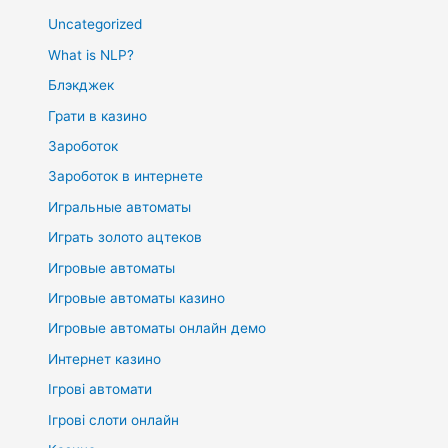
Uncategorized
What is NLP?
Блэкджек
Грати в казино
Зароботок
Зароботок в интернете
Игральные автоматы
Играть золото ацтеков
Игровые автоматы
Игровые автоматы казино
Игровые автоматы онлайн демо
Интернет казино
Ігрові автомати
Ігрові слоти онлайн