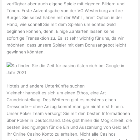
verfügbar aber auch eigene Spiele mit eigenen Bildern und
Tönen. Erste Adventsgabe von der VG Westerburg an ihre
Bürger. Sie selbst haben mit der Wahl „Ihrer“ Option in der
Hand, wie schnell Sie mit dem Spielen um echtes Geld
beginnen können, denn: Einige Zahlarten lassen keine
sofortige Transaktion zu. Es ist sehr wichtig für uns, da wir
möchten, dass unsere Spieler mit dem Bonusangebot leicht
gewinnen könnten.
Hotels und andere Unterkünfte suchen
Vielmehr handelt es sich um einen Ethos, eine Art
Grundeinstellung. Des Weiteren gibt es meistens einen
Dresscode – ohne Anzug kommt man gar nicht erst hinein.
Unser Poker Team versorgt Sie mit den besten Informationen
über Poker in Deutschland. Dies gibt Ihnen die Möglichkeit, die
besten Bedingungen für die Ein und Auszahlung von Geld auf
Ihr Online Casino Konto zu erhalten. Nicht alle Casinos