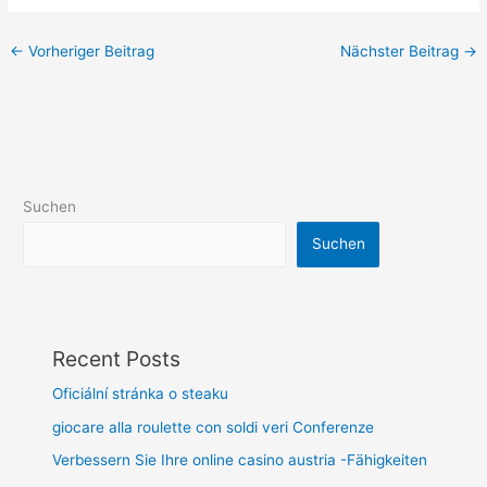
←
Vorheriger Beitrag
Nächster Beitrag
→
Suchen
Suchen
Recent Posts
Oficiální stránka o steaku
giocare alla roulette con soldi veri Conferenze
Verbessern Sie Ihre online casino austria -Fähigkeiten