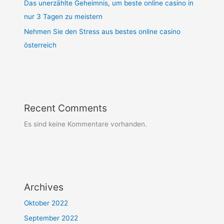
Das unerzählte Geheimnis, um beste online casino in
nur 3 Tagen zu meistern
Nehmen Sie den Stress aus bestes online casino
österreich
Recent Comments
Es sind keine Kommentare vorhanden.
Archives
Oktober 2022
September 2022