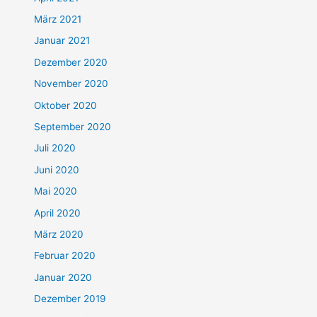
März 2021
Januar 2021
Dezember 2020
November 2020
Oktober 2020
September 2020
Juli 2020
Juni 2020
Mai 2020
April 2020
März 2020
Februar 2020
Januar 2020
Dezember 2019