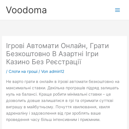
Zum
Voodoma
Inhalt
springen
Ігрові Автомати Онлайн, Грати
Безкоштовно В Азартні Ігри
Казино Без Реєстрації
/
Слоти на гроші
/ Von
admin12
Не варто грати в онлайн в ігрові автомати безкоштовно на
максимальні ставки. Декілька програшів підряд залишать
нуль на балансі. Краще робити мінімальні ставки – це
дозволить довше залишатися в грі та отримати суттєві
виграшу в майбутньому. Почуття хвилювання, хвиля
адреналіну і задоволення від гри зроблять ваше
проведення часу більш інтенсивним і приємним.