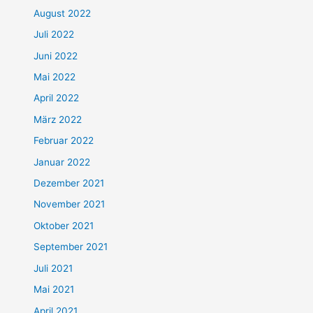
August 2022
Juli 2022
Juni 2022
Mai 2022
April 2022
März 2022
Februar 2022
Januar 2022
Dezember 2021
November 2021
Oktober 2021
September 2021
Juli 2021
Mai 2021
April 2021