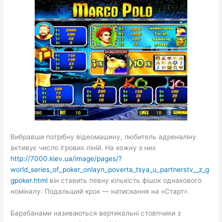
Вибравши потрібну відеомашину, любитель адреналіну
активує число ігрових ліній. На кожну з них
http://7000.kiev.ua/image/pages/?
world_series_of_poker_onlayn_poverta_tsya_u_partnerstv__z_g
gpoker.html
він ставить певну кількість фішок однакового
номіналу. Подальший крок — натискання на «Старт».
Барабанами називаються вертикальні стовпчики з