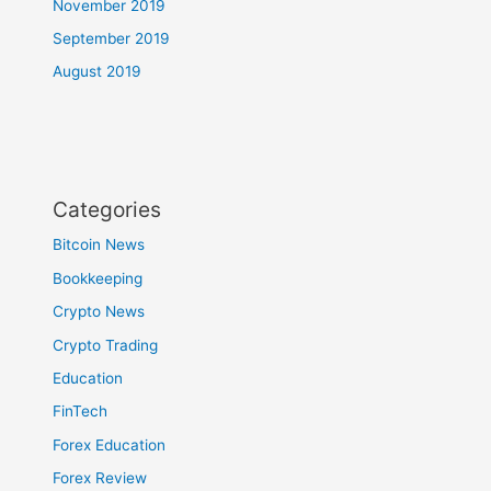
November 2019
September 2019
August 2019
Categories
Bitcoin News
Bookkeeping
Crypto News
Crypto Trading
Education
FinTech
Forex Education
Forex Review