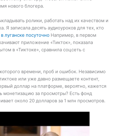
имя нового блогера.
ыкладывать ролики, работать над их качеством и
а. Я записала десять аудиоуроков для тех, кто
 в луганске посуточно
Например, в первом
скачивают приложение «Тикток», показала
ытом в «Тиктоке», сравнила соцсеть с
которого времени, проб и ошибок. Независимо
 тиктоке или уже давно размещаете контент,
первый доллар на платформе, вероятно, кажется
ть монетизацию за просмотры? Есть фонд
ивает около 20 долларов за 1 млн просмотров.