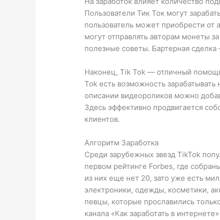
На заработок влияет количество под
Пользователи Тик Ток могут зарабат
пользователь может приобрести от a
могут отправлять авторам монеты з
полезные советы. Бартерная сделка 
Наконец, Tik Tok — отличный помощн
Tok есть возможность зарабатывать 
описании видеороликов можно добав
Здесь эффективно продвигается собс
клиентов.
Алгоритм Заработка
Среди зарубежных звезд TikTok попу
первом рейтинге Forbes, где собра
из них еще нет 20, зато уже есть м
электроники, одежды, косметики, ак
певцы, которые прославились только
канала «Как заработать в интернете»