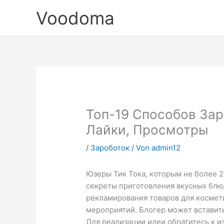
Zum
Voodoma
Inhalt
springen
Топ-19 Способов Зар
Лайки, Просмотры
/
Зароботок
/ Von
admin12
Юзеры Тик Тока, которым не более 2
секреты приготовления вкусных блюд
рекламирования товаров для космет
мероприятий. Блогер может вставить
Для реализации идеи обратитесь к и