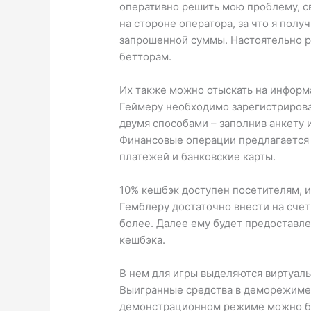
оперативно решить мою проблему, с
на стороне оператора, за что я пол
запрошенной суммы. Настоятельно р
бетторам.
Их также можно отыскать на информ
Геймеру необходимо зарегистрирова
двумя способами – заполнив анкету 
Финансовые операции предлагается 
платежей и банковские карты.
10% кешбэк доступен посетителям, 
Гемблеру достаточно внести на счет
более. Далее ему будет предоставл
кешбэка.
В нем для игры выделяются виртуал
Выигранные средства в деморежиме 
демонстрационном режиме можно без