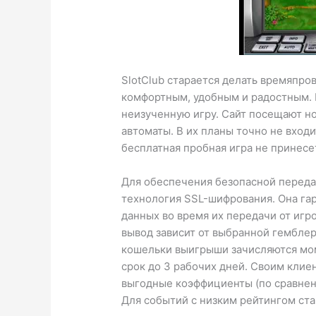
SlotClub старается делать времяпр
комфортным, удобным и радостным. М
неизученную игру. Сайт посещают но
автоматы. В их планы точно не входи
бесплатная пробная игра не принесе
Для обеспечения безопасной перед
технология SSL-шифрования. Она га
данных во время их передачи от игро
вывод зависит от выбранной гембле
кошельки выигрыши зачисляются мом
срок до 3 рабочих дней. Своим клие
выгодные коэффициенты (по сравнен
Для событий с низким рейтингом ста