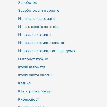
Зароботок
Зароботок в интернете
Игральные автоматы
Играть золото ацтеков
Игровые автоматы
Игровые автоматы казино
Игровые автоматы онлайн демо
Интернет казино
Ігрові автомати
Ігрові слоти онлайн
Казино
Как играть в покер
Киберспорт