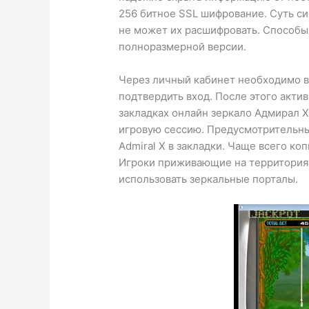
256 битное SSL шифрование. Суть си
не может их расшифровать. Способы
полноразмерной версии.
Через личный кабинет необходимо в
подтвердить вход. После этого актив
закладках онлайн зеркало Адмирал Х
игровую сессию. Предусмотрительны
Admiral X в закладки. Чаще всего ко
Игроки приживающие на территориях
использовать зеркальные порталы.