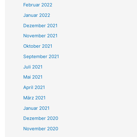
Februar 2022
Januar 2022
Dezember 2021
November 2021
Oktober 2021
September 2021
Juli 2021
Mai 2021
April 2021
März 2021
Januar 2021
Dezember 2020
November 2020