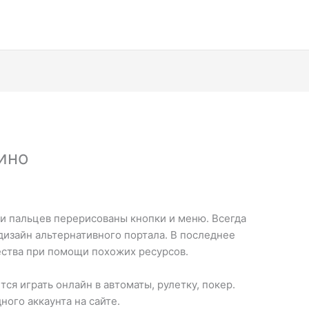
ино
и пальцев перерисованы кнопки и меню. Всегда
дизайн альтернативного портала. В последнее
ства при помощи похожих ресурсов.
я играть онлайн в автоматы, рулетку, покер.
ого аккаунта на сайте.