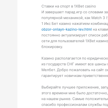
Ставки на спорт в 1XBet casino
И завершает парад игр со словами 
популярной механикой, как Match 3 (
1 Икс Бет казино нажатием комбина
obzor-onlayn-kazino-lev.html
на клави
постоянно актуализирует список ра
сети для пользователей 1XBet казин
блокировку.
Казино располагается по юридическо
из государств СНГ имеют все шансы 
Мелбет. Добро пожаловать на сайт о
гарантирует новичкам приветственны
Выбирайте лучшее приложение, запу
этого времени мне было достаточно,
на нашем рынке. Самые положительн
спасибо профессионалам службы по