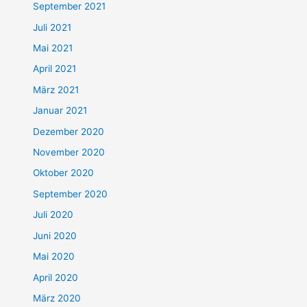
September 2021
Juli 2021
Mai 2021
April 2021
März 2021
Januar 2021
Dezember 2020
November 2020
Oktober 2020
September 2020
Juli 2020
Juni 2020
Mai 2020
April 2020
März 2020