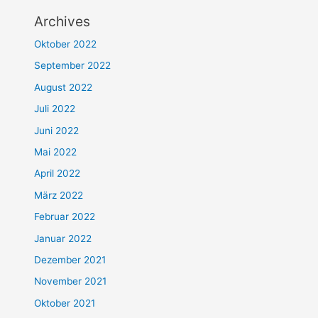
Archives
Oktober 2022
September 2022
August 2022
Juli 2022
Juni 2022
Mai 2022
April 2022
März 2022
Februar 2022
Januar 2022
Dezember 2021
November 2021
Oktober 2021