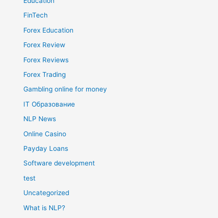
Education
FinTech
Forex Education
Forex Review
Forex Reviews
Forex Trading
Gambling online for money
IT Образование
NLP News
Online Casino
Payday Loans
Software development
test
Uncategorized
What is NLP?